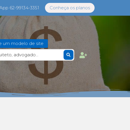
sApp 62-99134-3351
Conheça os planos
e um modelo de site