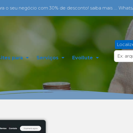
a o seu negócio com 30% de desconto! saiba mais .... What
Localiz
Sites para
Serviços
Evollute